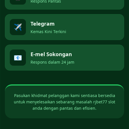
Respons Pantas
Telegram
✈️
Kemas Kini Terkini
E-mel Sokongan
📧
Respons dalam 24 jam
Pasukan khidmat pelanggan kami sentiasa bersedia
untuk menyelesaikan sebarang masalah rjbet77 slot
anda dengan pantas dan efisien.