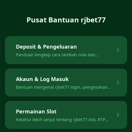
Pusat Bantuan rjbet77
Deposit & Pengeluaran
Panduan lengkap cara tambah nilai dan
mengeluarkan kemenangan anda dengan
pantas.
Akaun & Log Masuk
Bantuan mengenai rjbet77 login, pengesahan
akaun, dan tetapan profil pengguna.
Permainan Slot
Ketahui lebih lanjut tentang rjbet77 slot, RTP
permainan, dan strategi menang besar.