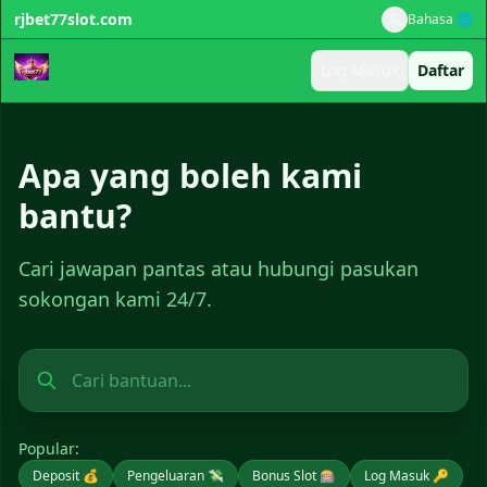
rjbet77slot.com
Bahasa 🌐
Log Masuk
Daftar
Apa yang boleh kami
bantu?
Cari jawapan pantas atau hubungi pasukan
sokongan kami 24/7.
Popular:
Deposit 💰
Pengeluaran 💸
Bonus Slot 🎰
Log Masuk 🔑